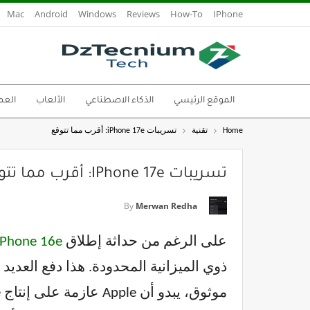
Mac
Android
Windows
Reviews
How-To
IPhone
الموقع الرئيسي
الذكاء الاصطناعي
الألعاب
العم
Home
تقنية
تسريبات iPhone 17e: أقرب مما تتوقع
تسريبات IPhone 17e: أقرب مما تتوقع
By
Merwan Redha
على الرغم من حداثة إطلاق
iPhone 16e من pple