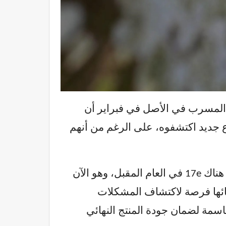
المسرب في الأصل في فبراير أن
ع جديد اكتشفوه، على الرغم من أنهم
الآن، عاد المسرّب بمعلومات أكثر إثارة، قائلاً: “يتم التخطيط لإعداد خط إنتاج 17e. […] سيكون هناك 17e في العام المقبل، وهو الآن
اج التجريبي.” يشير هذا إلى عملية إنتاج صغيرة النطاق تمنح Apple وشركائها فرصة لاكتشاف المشكلات
حاسمة لضمان جودة المنتج النهائي