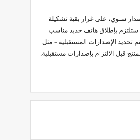
ل الإصدارات السنوية؛ سيتبع 17e بعد ذلك جدول إصدار سنوي، على غرار بقية تشكيلة
iPhone – سيتم إطلاقه بعد بضعة أشهر فقط. ومع ذلك، من المستحيل التنبؤ بما إذا كانت Apple ستلتزم بإطلاق هاتف جديد مناسب
 الكثير على أرقام المبيعات، لذلك حتى إذا ظهر iPhone 17e، فقد لا يتم تحديد الإصدارات المستقبلية – مثل