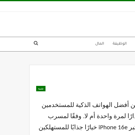
الوظيفة
المال
تقنية
 بين أفضل الهواتف الذكية للمستخدمين
العديد من محبي Apple للتساؤل عما إذا كان 16e سيكون إصدارًا لمرة واحدة أم لا. وفقًا لمسرب
موثوق، يبدو أن Apple عازمة على إنتاج iPhone 17e، وهي تعمل بالفعل على الهاتف الجديد. يعتبر iPhone 16e خيارًا جذابًا للمستهلكين