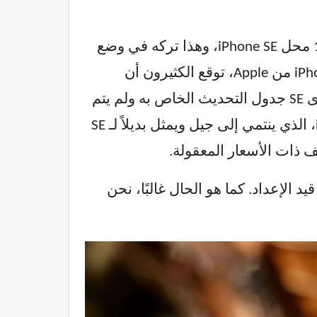
إن أي شخص يتساءل عن مستقبل iPhone 16e ليس وحده على الأرجح. بعد كل شيء، حل 16e محل iPhone SE، وهذا تركه في وضع
غريب في مجموعة هواتف Apple الذكية. نظرًا لأنه تم توضيح أن 16e ينتمي إلى تشكيلة iPhone 16 من Apple، توقع الكثيرون أن
يحصل على جدول إصدار سنوي، على غرار ما تتبعه الطرازات الراقية. من ناحية أخرى، كان لدى SE جدول التحديث الخاص به ولم يتم
تحديثه في نفس وقت أجهزة iPhone الأخرى. من الصعب ألا تتساءل أين يترك ذلك iPhone 16e، الذي ينتمي إلى جيل ويمثل بديلاً لـ SE
لى الرغم من صعوبة التنبؤ بالإجابة النهائية على هذه الأسئلة، يبدو أن Apple لديها iPhone 17e قيد الإعداد. كما هو الحال غالبًا، نحن