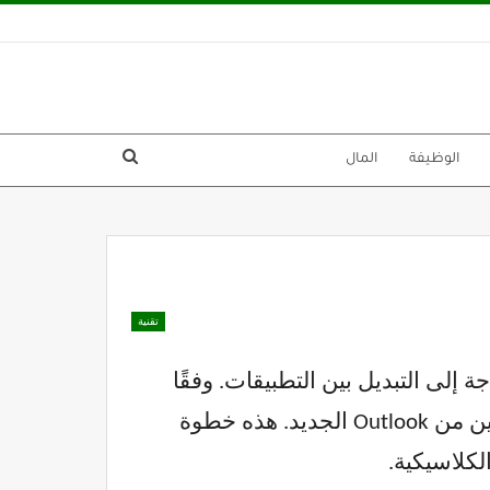
الوظيفة
المال
تقنية
Wi استخدام Outlook الكلاسيكي دون الحاجة إلى التبديل بين التطبيقات. وفقًا
، سيبدأ طرح التحديث في منتصف شهر مايو لمعالجة إحباط المستخدمين من Outlook الجديد. هذه خطوة