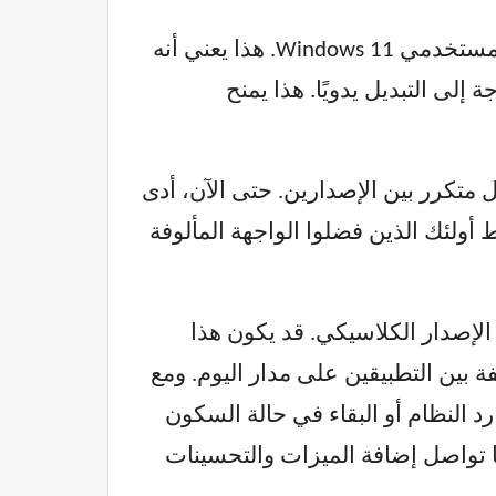
تتوقع Microsoft إكمال الطرح بحلول أواخر يوليو 2025، مما يجعل هذه التغييرات متاحة لجميع مستخدمي Windows 11. هذا يعني أنه
يهم دون انقطاع أو الحاجة إلى التبديل يدويًا. هذا يمنح
متكرر بين الإصدارين. حتى الآن، أدى
ا تسبب في إحباط أولئك الذين فضلوا الواجهة المألوفة
يًا على زر التبديل في Outlook الجديد للعودة إلى الإصدار الكلاسيكي. قد يكون هذا
 بين التطبيقين على مدار اليوم. ومع
 واستنزاف موارد النظام أو البقاء في حالة السكون
ى تجربة Outlook الجديد، مشيرة إلى أنها تواصل إضافة الميزات والتحسينات