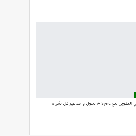
مع V-Sync: تحول واحد غيّر كل شيء