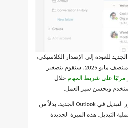
ليًا، يتطلب التبديل بين إصداري Outlook من المستخدمين النقر فوق زر التبديل في Outlook الجديد للعودة إلى الإصدار الكلاسيكي،
وهو ما قد يجده المستخدمون غير مريح. أقرت Microsoft بهذه الملاحظات وأكدت أنه بدءًا من منتصف مايو 2025، ستقوم بتصغير
مرئيًا على شريط المهام
خلال
في يونيو 2025، ستقدم Microsoft تحسينًا أكبر. لن يحتاج المستخدمون بعد الآن إلى استخدام زر التبديل في Outlook الجديد. بدلاً من
 المرور بعملية التبديل. هذه الميزة الجديدة