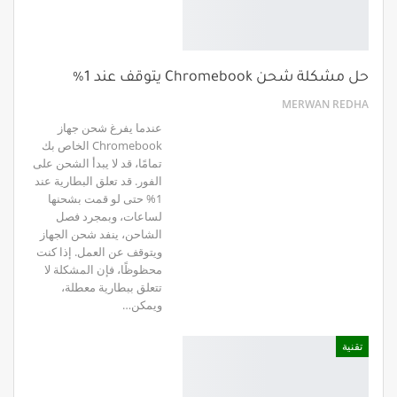
حل مشكلة شحن Chromebook يتوقف عند 1%
MERWAN REDHA
عندما يفرغ شحن جهاز
Chromebook الخاص بك
تمامًا، قد لا يبدأ الشحن على
الفور. قد تعلق البطارية عند
1% حتى لو قمت بشحنها
لساعات، وبمجرد فصل
الشاحن، ينفد شحن الجهاز
ويتوقف عن العمل. إذا كنت
محظوظًا، فإن المشكلة لا
تتعلق ببطارية معطلة،
ويمكن…
تقنية