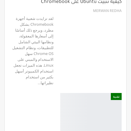
كيفية تثبيت Ubuntu على Chromebook
MERWAN REDHA
لقد تزايدت شعبية أجهزة
Chromebook بشكل
مطرد، ويرجع ذلك أساسًا
إلى أسعارها المعقولة،
ونظامها البيئي الشامل
للتطبيقات، ونظام التشغيل
Chrome OS سهل
الاستخدام والمبني على
Linux. هذه الميزات تجعل
استخدام الكمبيوتر أسهل
بكثير من استخدام
نظيراتها…
تقنية