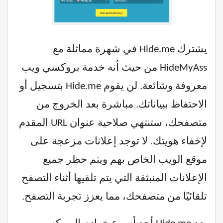
يشترك Hide.me في شهرة مماثلة مع
HideMyAss من حيث أنه خدمة بروكسي ويب
معروفة وشائعة. لن يقوم Hide.me بتسجيل أو
الاحتفاظ ببياناتك. مباشرة بعد الخروج من
متصفحك، ستنتهي صلاحية عنوان URL المقدم
لإخفاء هويتك. لا توجد إعلانات مزعجة على
موقع الويب الخاص بهم ويتم حظر جميع
الإعلانات المنبثقة التي يتم تلقيها أثناء التصفح
تلقائيًا من متصفحك، مما يعزز تجربة التصفح.