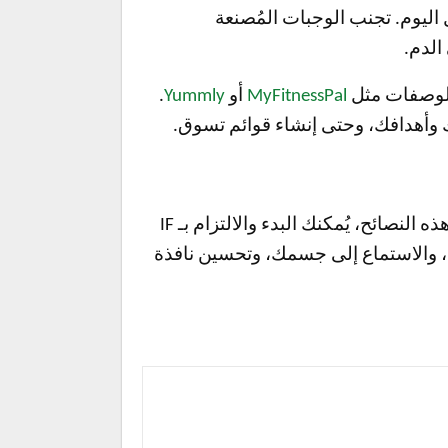
اليوم. تجنب الوجبات المُصنعة
الدم.
 الوصفات مثل
MyFitnessPal
أو
Yummly
.
 وأهدافك، وحتى إنشاء قوائم تسوق.
يُمكن أن يكون الصيام المُتقطع أداة قوية لتحسين صحتك وعافيتك إذا تم القيام به بشكل صحيح. باتباع هذه النصائح، يُمكنك البدء والالتزام بـ IF
ل، والاستماع إلى جسمك، وتحسين نافذة