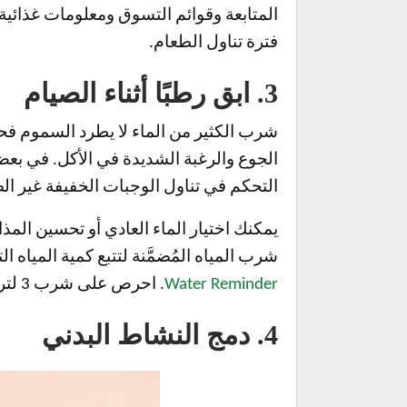
المتابعة وقوائم التسوق ومعلومات غذائية 
فترة تناول الطعام.
3. ابق رطبًا أثناء الصيام
شرب الكثير من الماء لا يطرد السموم فحس
الجوع والرغبة الشديدة في الأكل. في بعض
التحكم في تناول الوجبات الخفيفة غير ال
يمكنك اختيار الماء العادي أو تحسين المذاق
شرب المياه المُضمَّنة لتتبع كمية المياه
Water Reminder
. احرص على شرب 3 لترات على الأقل من الماء يوميًا وتجنب المشروبات السكرية والغازية والكافيين.
4. دمج النشاط البدني