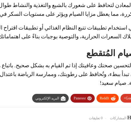
المعادن لتحافظ على شعورك بالشبع والتغذية والنشاط طوال 
رة، مما يعطل مزايا الصيام ويؤثر على مستويات السكر في 
 استخدام تطبيقات تتبع النظام الغذائي أو تطبيقات اقتراح
السعرات الحرارية، والتوصية بوجبات بناءً على اهتماماتك
يام المُتقطع
ن تبدأ ببطء، وتُحافظ على رطوبتك، وممارسة الرياضة باعتدا
ة. صيام سعيد!
Goo
ReddIt
Pinterest
البريد الإلكتروني
H
0 تعليقات