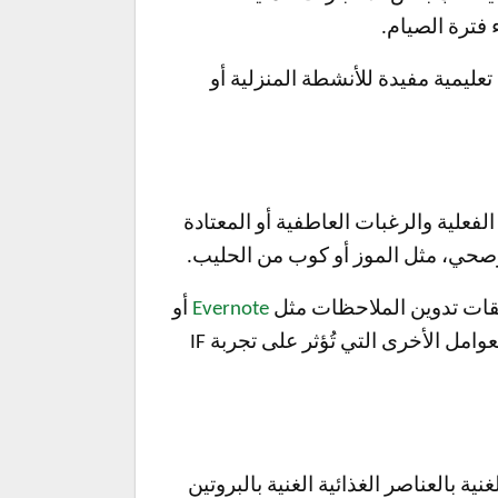
ء فترة الصيام.
بات تدريجياً. يُقدم YouTube مقاطع فيديو وبرامج تعليمية مفيدة للأنشطة المنزلية أو
الفعلية والرغبات العاطفية أو المعتادة
صحي، مثل الموز أو كوب من الحليب.
بيقات تدوين الملاحظات مثل
Evernote
أو
يمكن أن يكون مفيدًا بشكل كبير في تتبع حالتك المزاجية ومستويات الطاقة وتغيرات الوزن والعوامل الأخرى التي تُؤثر على تجربة IF
ية بالعناصر الغذائية الغنية بالبروتين