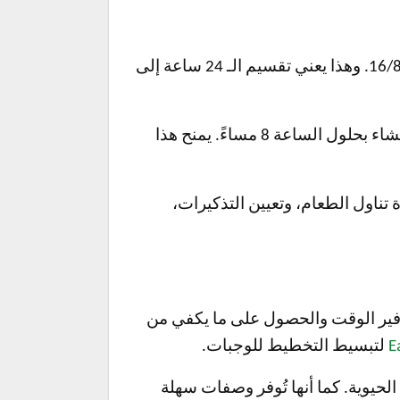
بالنسبة للمُبتدئين الذين يبدأون بالصيام المتقطع (IF)، فإنَّ إحدى أبسط الطرق وأكثرها شيوعًا هي نهج 16/8. وهذا يعني تقسيم الـ 24 ساعة إلى
، وتناول وجبتك الأولى عند الظهر، والانتهاء من تناول العشاء بحلول الساعة 8 مساءً. يمنح هذا
تناول الطعام، وتعيين التذكيرات،
وتوفير الوقت والحصول على ما يكفي من
E
لتبسيط التخطيط للوجبات.
حيوية. كما أنها تُوفر وصفات سهلة