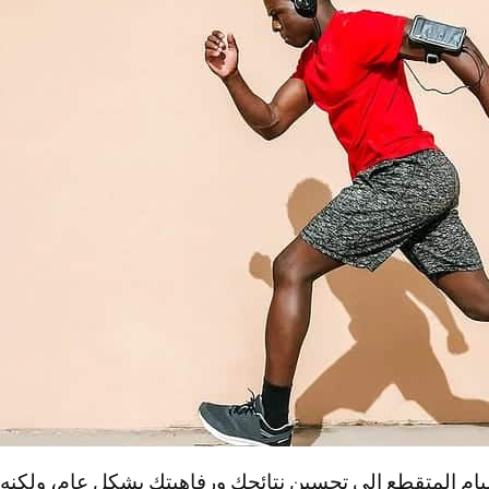
يام المتقطع إلى تحسين نتائجك ورفاهيتك بشكل عام، ولكنه 