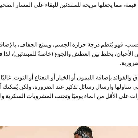
قيمة، مما يجعلها مريحة للمبتدئين للبقاء على المسار الصح
ب، فهو يُنظم درجة حرارة الجسم، ويمنع الجفاف، بالإضافة إ
 الأحيان، يخلط بين العطش والجوع (خاصةً للمبتدئين)، لذا 
ضرورية.
 والفوائد بإضافة الليمون أو الخيار أو النعناع أو التوت. غالب
 التي تتناولها وإرسال رسائل تذكير عند الضرورة، ولكن يُمك