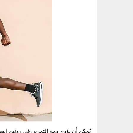
يُمكن أن يؤدي دمج التمرين في روتين الص