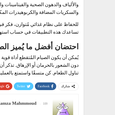
والألياف والدهون الصحية والفيتامينات و
والسكريات المضافة والكربوهيدرات المكر
للحفاظ على نظام غذائي مُتوازن، فكر في
تساعدك هذه التطبيقات في حساب استهلاك 
احتضان أفضل ما يُميز الص
دون الشعور بالحرمان أو الإرهاق. تذكر أ
تناول الطعام. كن متسقًا واستمتع بالعملي
gle+
Twitter
Facebook
شارك
amza Mahmmoud
109 المشاركات