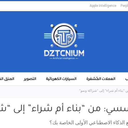
Apple Intelligence
Perpl
ب
العملات المُشفرة
السيارات الكهربائية
التصوير
المنزل ال
“بناء أم شراء” إلى “شراكة ونمو”
سي: من “بناء أم شراء” إلى “ش
 الذكاء الاصطناعي الأولى الخاصة بك؟