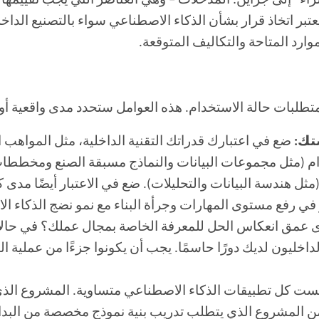
شراء” إلى جزأين: المدخلات – وهي العناصر التي يجب تقييمها 
تبر اتخاذ قرار بشأن الذكاء الاصطناعي سواء بالتصنيع الداخ
لموارد المتاحة والتكاليف المتوقعة.
متطلبات حالة الاستخدام. هذه العوامل ستحدد مدى واقعية أو
تك:
ضع في اعتبارك قدراتك التقنية الداخلية، مثل المواهب
دام (مثل مجموعات البيانات والنماذج مسبقة الصنع ومخططات 
مثل هندسة البيانات والتحليلات). ضع في الاعتبار أيضًا مدى
ي رفع مستوى المهارات وجرأة البناء مع نمو نضج الذكاء ا
 عمق انعكاس الحل للمعرفة الخاصة بمجال عملك؟ في حالات ا
لداخليون لديك دورًا حاسمًا. يجب أن يكونوا جزءًا من عملية ال
 من المشروع الذي يتطلب تدريب بنية نموذج مخصصة من البداي