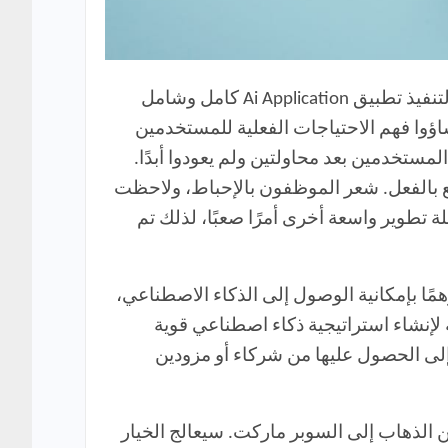
من خلال الخبرة، كنت أعرف أن هذا النوع من التفاؤل هش. فريق تكنولوجيا المعلومات العادي ليس مجهزًا لتنفيذ تطبيق Ai Application كامل وشامل
ساؤوا فهم الاحتياجات الفعلية للمستخدمين
مستخدمين بعد محاولتين ولم يعودوا أبدًا.
قع بالفعل. شعر الموظفون بالإحباط، ولاحظت
تطوير واسعة أخرى أمرًا صعبًا، لذلك تم
ًا بإمكانية الوصول إلى الذكاء الاصطناعي،
لإنشاء استراتيجية ذكاء اصطناعي قوية
 إلى الحصول عليها من شركاء أو مزودين
لاك 100 دولار وإنفاقها في المطعم بدلاً من الذهاب إلى السوبر ماركت. سيعالج الخيار