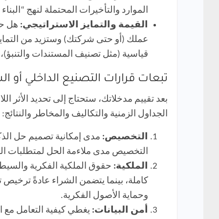
الموارد والتأخيرات المحتملة لنهج “البناء أو
القيمة والتمايز الاستراتيجي:
هل حال
عملك (أو حتى شركتك) وستزيد من التمايز 
قياسية (مثل تصنيف المستندات والتنبؤ)، 
تبعات قرارات التصنيع الداخلي أو ال
بعد تقييم مدخلاتك، ستحتاج إلى تحديد الأثر ال
الجداول الزمنية والتكاليف والمخاطر والنتائج:
التخصيص:
مدى إمكانية تصميم حل الذكا
التخصيص مدى ملاءمة الحل لمتطلبات العمل
الملكية:
حقوق الملكية الفكرية والسيطرة
كاملة، بينما يتضمن الشراء عادةً ترخيص ت
وحماية الأصول الفكرية.
أمن البيانات:
يغطي كيفية التعامل مع ال