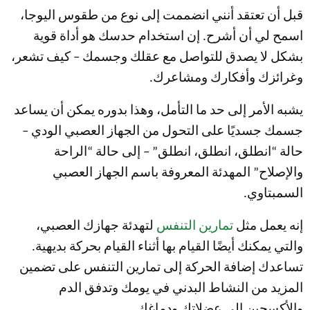
قبل أن تعتقد أنني انضممت إلى نوع من طقوس اليوجا،
اسمح لي أن أشرح. إن استخدام حدسك هو أداة قوية
بشكل لا يصدق للتواصل مع عقلك وجسمك – كيف تشعر،
وغرائزك وأفكارك ومشاعرك.
يشبه الأمر إلى حد ما التأمل، وهذا بدوره يمكن أن يساعد
جسمك جسديًا على التحول من الجهاز العصبي الودي –
حالة “انطلق، انطلق، انطلق” – إلى حالة “الراحة
والإصلاح” المهدئة المعروفة باسم الجهاز العصبي
السمبتاوي.
إنه يعمل مثل
تمارين التنفس
لتهدئة جهازك العصبي،
والتي يمكنك أيضًا القيام بها أثناء القيام بحركة بديهية.
تساعدك إضافة الحركة إلى تمارين التنفس على تضمين
المزيد من النشاط البدني في يومك وتدفق الدم
والأكسجين إلى عضلاتك ودماغك.