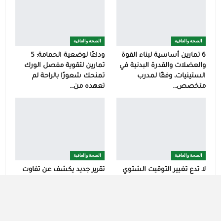
الصحة والعافية
الصحة والعافية
6 تمارين أساسية لبناء القوة
وداعًا لوضعية الحمامة: 5
والعضلات والقدرة البدنية في
تمارين لتقوية مفصل الورك
الستينيات، وفقًا لمدرب
تمنحك شعورًا بالراحة لم
متخصص…
تعهده من…
الصحة والعافية
الصحة والعافية
لا تدع تغيير التوقيت الشتوي
تقرير جديد يكشف عن تفاوت
يُفاجئك هذا العام: 3 نصائح
كبير في جودة النوم بين
ذهبية لحماية نومك
أصحاب الدخول المرتفعة
والمنخفضة
السابق
التالي