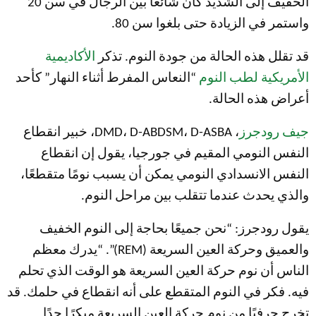
الخفيف إلى الشديد كان شائعًا بين الرجال في سن 20
واستمر في الزيادة حتى بلغوا سن 80.
قد تقلل هذه الحالة من جودة النوم. تذكر
الأكاديمية
الأمريكية لطب النوم
“النعاس المفرط أثناء النهار” كأحد
أعراض هذه الحالة.
جيف رودجرز
، DMD، D-ABDSM، D-ASBA، خبير انقطاع
النفس النومي المقيم في جورجيا، يقول إن انقطاع
النفس الانسدادي النومي يمكن أن يسبب نومًا متقطعًا،
والذي يحدث عندما تتقلب بين مراحل النوم.
يقول رودجرز: “نحن جميعًا بحاجة إلى النوم الخفيف
والعميق وحركة العين السريعة (REM)”. “يدرك معظم
الناس أن نوم حركة العين السريعة هو الوقت الذي تحلم
فيه. فكر في النوم المتقطع على أنه انقطاع في حلمك. قد
تخرج حرفيًا من نوم حركة العين السريعة مبكرًا جدًا