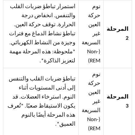
نوم
استمرار تباطؤ ضربات القلب
حركة
والتنفس. انخفاض درجة
العين
الحرارة. توقف حركة العين.
المرحلة
غير
تباطؤ نشاط الدماغ مع فترات
2
السريعة
وجيزة من النشاط الكهربائي.
(Non-
*ملحوظة: هذه المرحلة مهمة
REM)
لتعزيز الذاكرة*.
نوم
تباطؤ ضربات القلب والتنفس
حركة
إلى أدنى المستويات أثناء
العين
المرحلة
النوم. استرخاء العضلات. قد
غير
3
يكون الاستيقاظ صعبًا. *تُعرف
السريعة
هذه المرحلة أيضًا بالنوم
(Non-
العميق*.
REM)