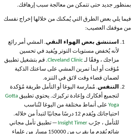
بمنظور جديد حتى تتمكن من معالجة سبب إرهاقك.
فيما يلي بعض الطرق التي يُمكنك من خلالها إخراج نفسك
من موقفك العصيب:
استنشق بعض الهواء النقي
. المشي أمر رائع
لأنه يُخفض مستويات التوتر ويُفيد في تحسين
مزاجك ، وفقًا لـ
Cleveland Clinic
. قم بتشغيل تطبيق
مُؤقت أو ابدأ تمرين المشي على ساعتك الذكية
لضمان قضاء وقت لائق في التنزه.
التنفس
. مُمارسة اليوغا أو التأمل طريقة مُؤكدة
لتجميع أفكارك وإعادة تركيزك. يحتوي تطبيق
Gotta
Yoga
على أنماط مختلفة من اليوغا لتُناسب
احتياجاتك ويُقدم 12 درسًا مجانيًا لتبدأ من خلاله.
للتأمل ، جرّب
Insight Timer
— تطبيق تأمل مجاني
شائع يُقدم ما يقرب من 150000 مسار من علماء