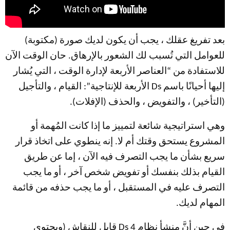
بعد تفريغ عقلك ، يجب أن يكون لديك صورة (مكتوبة)
للعوامل التي تُسبب لك الشعور بالإرهاق. حان الوقت الآن
للاستفادة من “العناصر الأربعة لإدارة الوقت ، التي يُشار
إليها أحيانًا باسم Ds الأربعة للإنتاجية”: القيام ، والتأجيل
(التأخير) ، والتفويض ، والحذف (الإفلات).
وهي استراتيجية شائعة لتمييز ما إذا كانت المُهمة أو
المشروع يستحق وقتك أم لا. إنه ينطوي على اتخاذ قرار
سريع بشأن ما يجب التصرف فيه الآن ، إما عن طريق
القيام بذلك بنفسك أو تفويض شخص آخر ، أو ما يجب
التصرف عليه في المستقبل ، أو ما يجب حذفه من قائمة
المهام لديك.
في حين أنَّ منشأ نظام 4 Ds قابل للنقاش (ويحتوي