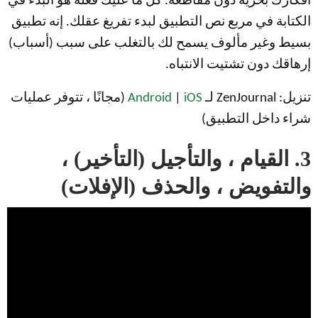
أفكارك بحرية دون مقاطعة. كل ما عليك فعله هو البدء في
الكتابة في مربع نص التطبيق لبدء تفريغ عقلك. إنه تطبيق
بسيط وغير مألوف يسمح لك بالتغلب على سبب (أسباب)
إرهاقك دون تشتيت الانتباه.
تنزيل: ZenJournal لـ
iOS
|
Android
(مجانًا ، تتوفر عمليات
شراء داخل التطبيق)
3. القيام ، والتأجيل (التأخير) ،
والتفويض ، والحذف (الإفلات)