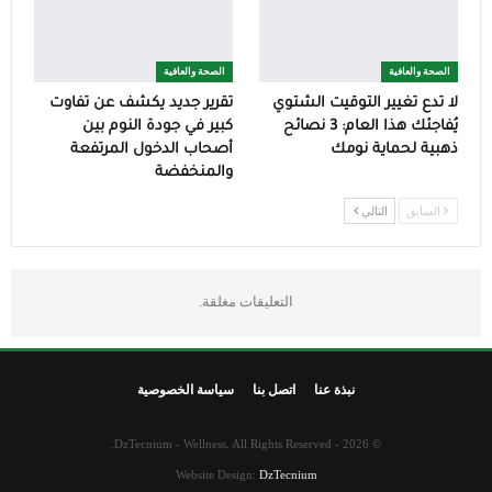
الصحة والعافية
الصحة والعافية
لا تدع تغيير التوقيت الشتوي
تقرير جديد يكشف عن تفاوت
يُفاجئك هذا العام: 3 نصائح
كبير في جودة النوم بين
ذهبية لحماية نومك
أصحاب الدخول المرتفعة
والمنخفضة
السابق
التالي
التعليقات مغلقة.
نبذة عنا
اتصل بنا
سياسة الخصوصية
© 2026 - DzTecnium - Wellness. All Rights Reserved.
Website Design:
DzTecnium