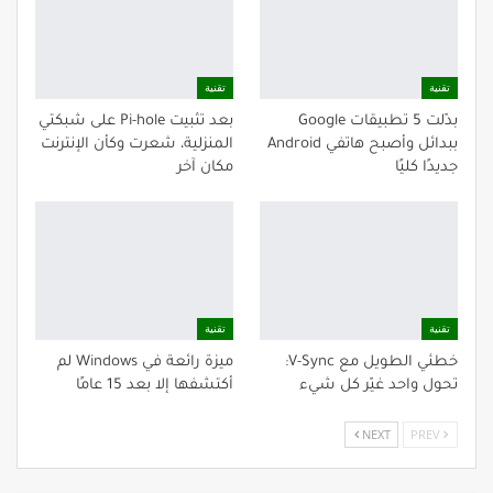
تقنية
تقنية
بدّلت 5 تطبيقات Google
بعد تثبيت Pi-hole على شبكتي
ببدائل وأصبح هاتفي Android
المنزلية، شعرت وكأن الإنترنت
جديدًا كليًا
مكان آخر
تقنية
تقنية
خطئي الطويل مع V-Sync:
ميزة رائعة في Windows لم
تحول واحد غيّر كل شيء
أكتشفها إلا بعد 15 عامًا
NEXT
PREV